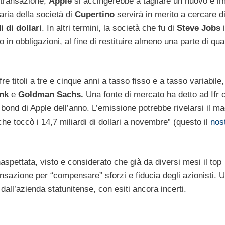
a transazione,
Apple
si accingerebbe a tagliare un nuovo e i
aria della società di
Cupertino
servirà in merito a cercare di
 di dollari
. In altri termini, la società che fu di
Steve Jobs
i
o in obbligazioni, al fine di restituire almeno una parte di qu
 titoli a tre e cinque anni a tasso fisso e a tasso variabil
nk
e
Goldman Sachs.
Una fonte di mercato ha detto ad Ifr c
o bond di Apple dell’anno. L’emissione potrebbe rivelarsi il m
che toccò i 14,7 miliardi di dollari a novembre” (questo il
nos
aspettata, visto e considerato che già da diversi mesi il top
nsazione per “compensare” sforzi e fiducia degli azionisti.
dall’azienda statunitense, con esiti ancora incerti.