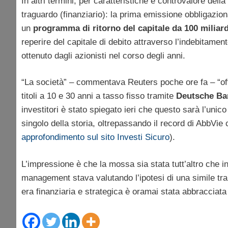
In altri termini, per caratteristiche e controvalore dell
traguardo (finanziario): la prima emissione obbligazion
un
programma di ritorno del capitale da 100 miliardi
reperire del capitale di debito attraverso l’indebitament
ottenuto dagli azionisti nel corso degli anni.
“La società” – commentava Reuters poche ore fa – “offre
titoli a 10 e 30 anni a tasso fisso tramite
Deutsche Ba
investitori è stato spiegato ieri che questo sarà l’unic
singolo della storia, oltrepassando il record di AbbVie 
approfondimento sul sito Investi Sicuro
).
L’impressione è che la mossa sia stata tutt’altro che in
management stava valutando l’ipotesi di una simile tra
era finanziaria e strategica è oramai stata abbracciata 