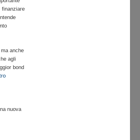
mportante
 finanziare
ntende
anto
e, ma anche
he agli
aggior bond
tro
 Una nuova