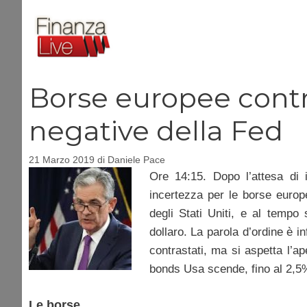
Vai
al
contenuto
Borse europee contr
negative della Fed
21 Marzo 2019
di
Daniele Pace
Ore 14:15. Dopo l’attesa di i
incertezza per le borse europ
degli Stati Uniti, e al tempo
dollaro. La parola d’ordine è i
contrastati, ma si aspetta l’a
bonds Usa scende, fino al 2,5%
Le borse