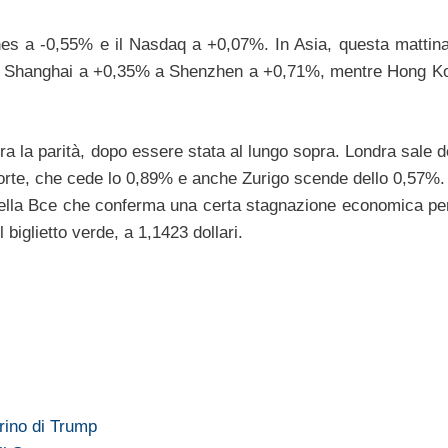
ones a -0,55% e il Nasdaq a +0,07%. In Asia, questa mattin
on Shanghai a +0,35% a Shenzhen a +0,71%, mentre Hong K
pra la parità, dopo essere stata al lungo sopra. Londra sale 
orte, che cede lo 0,89% e anche Zurigo scende dello 0,57%.
della Bce che conferma una certa stagnazione economica per
 biglietto verde, a 1,1423 dollari.
rino di Trump