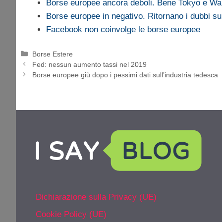
Borse europee ancora deboli. Bene Tokyo e Wal
Borse europee in negativo. Ritornano i dubbi 
Facebook non coinvolge le borse europee
Categorie
Borse Estere
Fed: nessun aumento tassi nel 2019
Borse europee giù dopo i pessimi dati sull’industria tedesca
Dichiarazione sulla Privacy (UE)
Cookie Policy (UE)