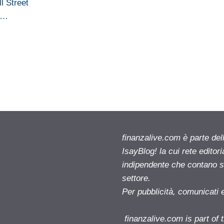
l Street
su…
finanzalive.com è parte d
IsayBlog! la cui rete editor
indipendente che contano su
settore.
Per pubblicità, comunicati 
finanzalive.com is part o