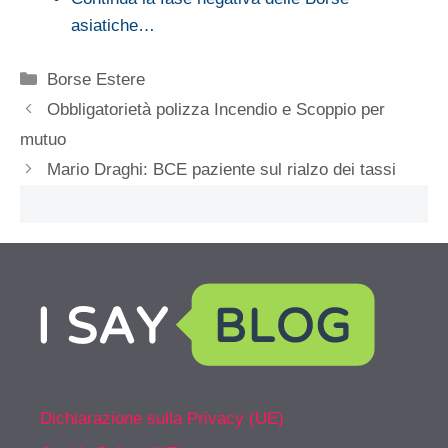
asiatiche…
Categorie
Borse Estere
Obbligatorietà polizza Incendio e Scoppio per
mutuo
Mario Draghi: BCE paziente sul rialzo dei tassi
Dichiarazione sulla Privacy (UE)