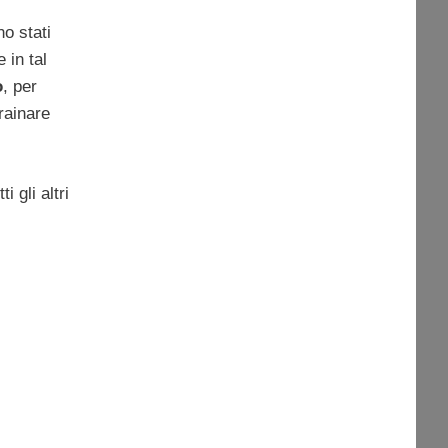
no stati
 in tal
o
, per
rainare
 gli altri