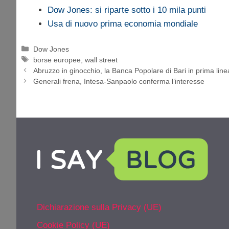
Dow Jones: si riparte sotto i 10 mila punti
Usa di nuovo prima economia mondiale
Categorie
Dow Jones
Tag
borse europee
,
wall street
Abruzzo in ginocchio, la Banca Popolare di Bari in prima line
Generali frena, Intesa-Sanpaolo conferma l’interesse
Dichiarazione sulla Privacy (UE)
Cookie Policy (UE)