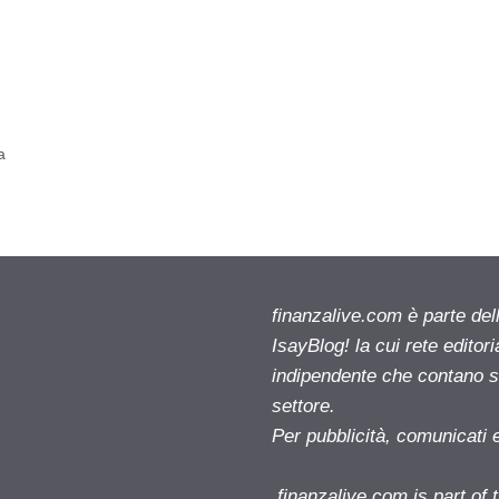
a
finanzalive.com è parte d
IsayBlog! la cui rete editor
indipendente che contano su
settore.
Per pubblicità, comunicati 
finanzalive.com is part o