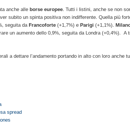
nta anche alle
borse europee
. Tutti i listini, anche se non so
ver subito un spinta positiva non indifferente. Quella più forte
8%, seguita da
Francoforte
(+1,7%) e
Parigi
(+1,1%).
Milan
strare un aumento dello 0,9%, seguita da Londra (+0,4%). A t
,
li a dettare l’andamento portando in alto con loro anche tutti
a
esa spread
Jones