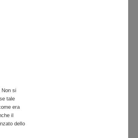
 Non si
se tale
 come era
nche il
nzato dello