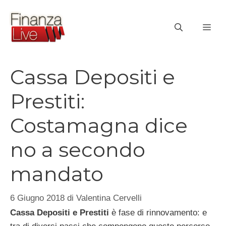
Vai
al
ME
contenuto
Cassa Depositi e
Prestiti:
Costamagna dice
no a secondo
mandato
6 Giugno 2018
di
Valentina Cervelli
Cassa Depositi e Prestiti
è fase di rinnovamento: e