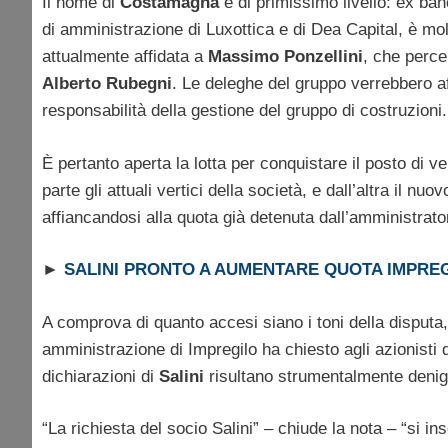
Il nome di
Costamagna
è di primissimo livello: ex ban
di amministrazione di Luxottica e di Dea Capital, è mo
attualmente affidata a
Massimo
Ponzellini
, che perce
Alberto
Rubegni
. Le deleghe del gruppo verrebbero a
responsabilità della gestione del gruppo di costruzioni.
È pertanto aperta la lotta per conquistare il posto di v
parte gli attuali vertici della società, e dall’altra il n
affiancandosi alla quota già detenuta dall’amministrat
►
SALINI PRONTO A AUMENTARE QUOTA IMPREG
A comprova di quanto accesi siano i toni della disputa, 
amministrazione di Impregilo ha chiesto agli azionisti d
dichiarazioni di
Salini
risultano strumentalmente denigr
“La richiesta del socio Salini” – chiude la nota – “si in