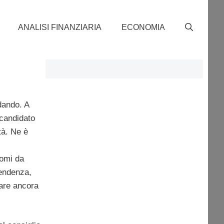
ANALISI FINANZIARIA
ECONOMIA
dando. A
 candidato
tà. Ne è
nomi da
pendenza,
are ancora