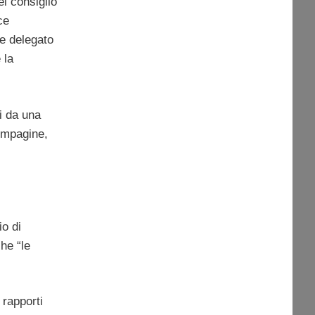
el consiglio
ce
re delegato
 la
ti da una
compagine,
io di
he “le
 rapporti