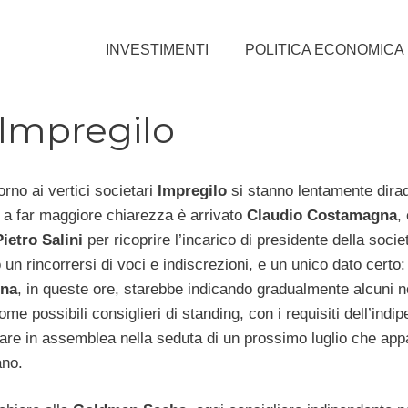
INVESTIMENTI
POLITICA ECONOMICA
 Impregilo
orno ai vertici societari
Impregilo
si stanno lentamente dira
e a far maggiore chiarezza è arrivato
Claudio
Costamagna
,
Pietro
Salini
per ricoprire l’incarico di presidente della socie
un rincorrersi di voci e indiscrezioni, e un unico dato certo:
na
, in queste ore, starebbe indicando gradualmente alcuni 
me possibili consiglieri di standing, con i requisiti dell’indi
are in assemblea nella seduta di un prossimo luglio che app
ano.