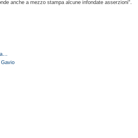
ffonde anche a mezzo stampa alcune infondate asserzioni”.
o a…
a Gavio