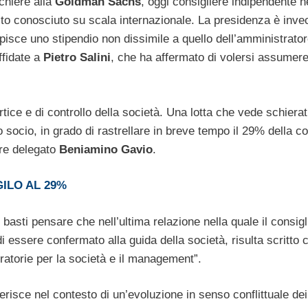
chiere alla
Goldman
Sachs
, oggi consigliere indipendente n
lto conosciuto su scala internazionale. La presidenza è inve
pisce uno stipendio non dissimile a quello dell’amministrato
ffidate a
Pietro
Salini
, che ha affermato di volersi assumere
ertice e di controllo della società. Una lotta che vede schiera
uovo socio, in grado di rastrellare in breve tempo il 29% della 
ore delegato
Beniamino
Gavio
.
ILO AL 29%
basti pensare che nell’ultima relazione nella quale il consigl
i essere confermato alla guida della società, risulta scritto c
atorie per la società e il management”.
serisce nel contesto di un’evoluzione in senso conflittuale dei