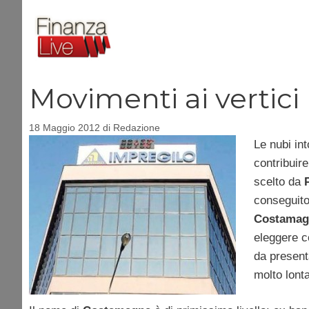
Vai
al
contenuto
Movimenti ai vertici
18 Maggio 2012
di
Redazione
Le nubi int
contribuir
scelto da
conseguito 
Costamag
eleggere co
da present
molto lont