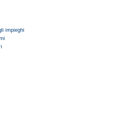
li impieghi
imi
i