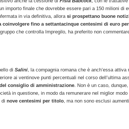
ositivo anche la cessione di
Fisia Babcock
, con le trattativ
un importo finale che dovrebbe essere pari a 150 milioni di e
ermata in via definitiva, allora
si prospettano buone notizi
a a coinvolgere fino a settantacinque centesimi di euro pe
 gruppo che controlla Impregilo, ha preferito non commentar
ello di
Salini
, la compagnia romana che è anch’essa attiva
eriore ai ventinove punti percentuali nel corso dell’ultima a
 del consiglio di amministrazione
. Non è un caso, dunque, 
ocietà in questione, in modo da remunerare nel miglior modo 
è di
nove centesimi per titolo
, ma non sono esclusi aumenti