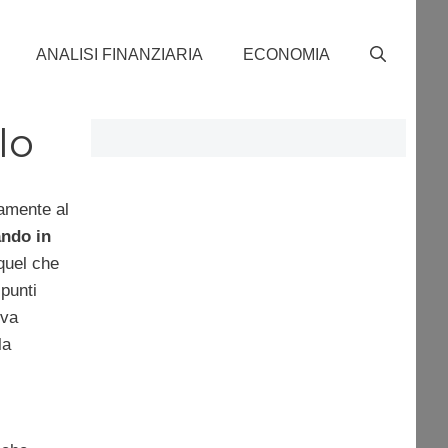
ANALISI FINANZIARIA
ECONOMIA
lo
amente al
ando in
 quel che
 punti
eva
la