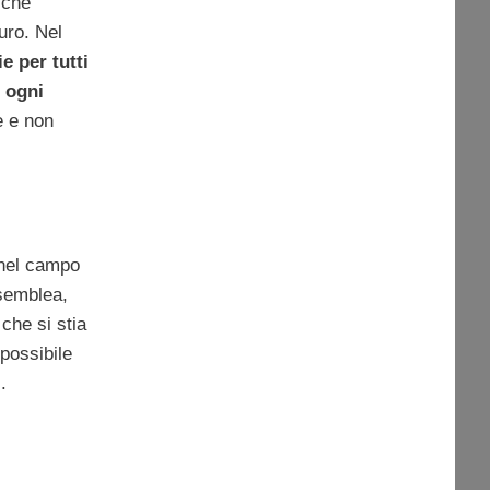
e che
uro. Nel
e per tutti
r ogni
e e non
 nel campo
ssemblea,
che si stia
possibile
.