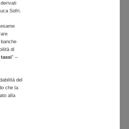
derivati
Luca Sofri.
o esame
rare
16 banche
ilità di
 tassi
” –
dabilità del
do che la
ato alla