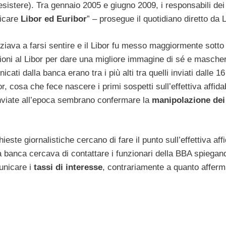
esistere). Tra gennaio 2005 e giugno 2009, i responsabili dei 
ficare
Libor ed Euribor
” – prosegue il quotidiano diretto da 
niziava a farsi sentire e il Libor fu messo maggiormente sott
zioni al Libor per dare una migliore immagine di sé e masche
cati dalla banca erano tra i più alti tra quelli inviati dalle 
 cosa che fece nascere i primi sospetti sull’effettiva affidab
 inviate all’epoca sembrano confermare la
manipolazione dei
este giornalistiche cercano di fare il punto sull’effettiva affi
 banca cercava di contattare i funzionari della BBA spiegan
unicare i
tassi di interesse
, contrariamente a quanto afferm