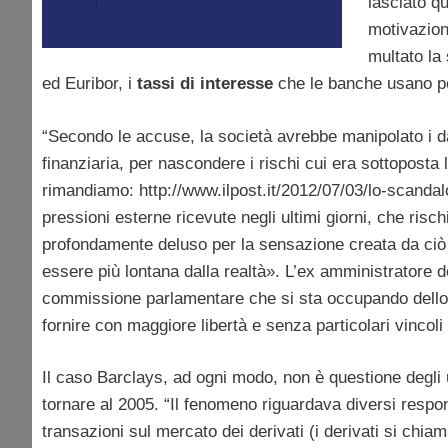
lasciato q
motivazion
multato la 
ed Euribor, i
tassi di interesse
che le banche usano pe
“Secondo le accuse, la società avrebbe manipolato i dati
finanziaria, per nascondere i rischi cui era sottoposta 
rimandiamo: http://www.ilpost.it/2012/07/03/lo-scandal
pressioni esterne ricevute negli ultimi giorni, che ris
profondamente deluso per la sensazione creata da ciò
essere più lontana dalla realtà». L’ex amministratore
commissione parlamentare che si sta occupando dello s
fornire con maggiore libertà e senza particolari vincol
Il caso Barclays, ad ogni modo, non è questione degli 
tornare al 2005. “Il fenomeno riguardava diversi respo
transazioni sul mercato dei derivati (i derivati si chiam