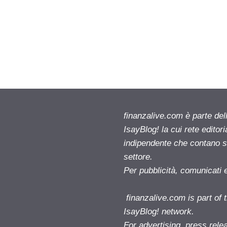
finanzalive.com è parte d
IsayBlog! la cui rete editor
indipendente che contano su
settore.
Per pubblicità, comunicati 
finanzalive.com is part o
IsayBlog! network.
For advertising, press rele