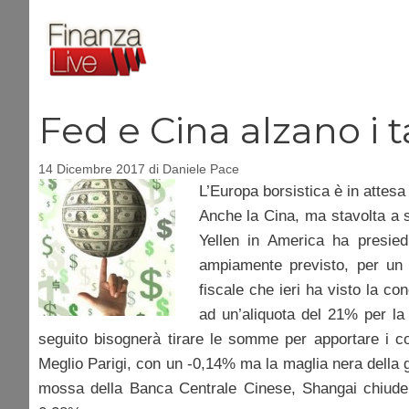
Vai
al
contenuto
Fed e Cina alzano i 
14 Dicembre 2017
di
Daniele Pace
L’Europa borsistica è in attesa
Anche la Cina, ma stavolta a s
Yellen in America ha presied
ampiamente previsto, per un q
fiscale che ieri ha visto la co
ad un’aliquota del 21% per la 
seguito bisognerà tirare le somme per apportare i co
Meglio Parigi, con un -0,14% ma la maglia nera della 
mossa della Banca Centrale Cinese, Shangai chiude