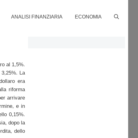
ANALISI FINANZIARIA
ECONOMIA
aro al 1,5%.
l 3,25%. La
dollaro era
lla riforma
er arrivare
rmine, e in
ello 0,15%.
ia, dopo la
ita, dello