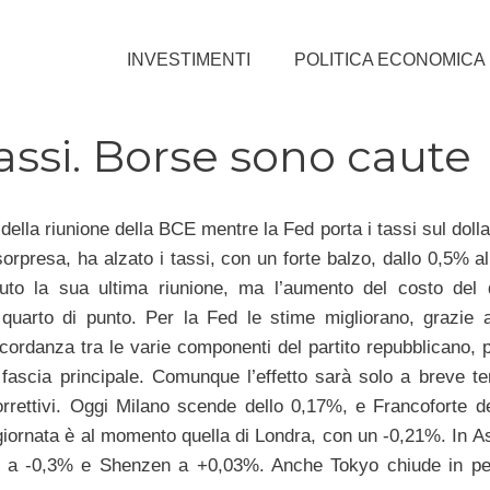
INVESTIMENTI
POLITICA ECONOMICA
tassi. Borse sono caute
 della riunione della BCE mentre la Fed porta i tassi sul doll
orpresa, ha alzato i tassi, con un forte balzo, dallo 0,5% a
uto la sua ultima riunione, ma l’aumento del costo del 
uarto di punto. Per la Fed le stime migliorano, grazie a
ncordanza tra le varie componenti del partito repubblicano, p
fascia principale. Comunque l’effetto sarà solo a breve te
rrettivi. Oggi Milano scende dello 0,17%, e Francoforte d
giornata è al momento quella di Londra, con un -0,21%. In As
 a -0,3% e Shenzen a +0,03%. Anche Tokyo chiude in perd