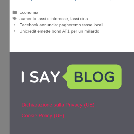
Categorie
Economia
Tag
aumento tassi d'interesse
,
tassi cina
Facebook annuncia: pagheremo tasse locali
Unicredit emette bond AT1 per un miliardo
Dichiarazione sulla Privacy (UE)
Cookie Policy (UE)