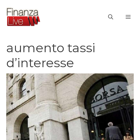
Vai
al
ME
contenuto
aumento tassi
d’interesse