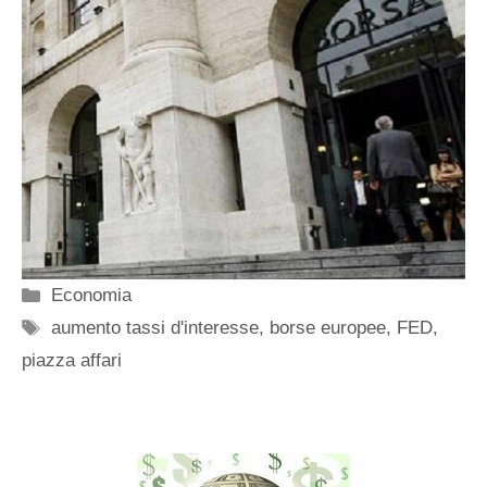
Categorie
Economia
Tag
aumento tassi d'interesse
,
borse europee
,
FED
,
piazza affari