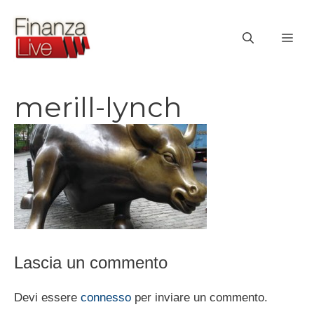
Vai
al
ME
contenuto
merill-lynch
Lascia un commento
Devi essere
connesso
per inviare un commento.