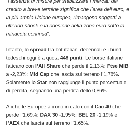
“
l’assenza di misure per stabilizzare i mercati del
credito a breve termine significa che l’area dell’euro, e
la più ampia Unione europea, rimangono soggetti a
ulteriori shock e la coesione della zona euro sotto la
minaccia continua
”.
Intanto, lo
spread
tra bot italiani decennali e i bund
tedeschi oggi è a quota
448 punti
. Le borse italiane
faticano con
l’All Share
che perde il 2,13%;
Ftse
MIB
a -2,23%;
Mid
Cap
che lascia sul terreno l’1,78%.
Solamente lo
Star
non raggiunge il punto percentuale
di perdita, segnando una perdita dello 0,86%.
Anche le Europee aprono in calo con il
Cac
40
che
perde l’1,69%;
DAX
30
-1,95%;
BEL
20
-1,19% e
l’AEX
che lascia sul terreno l’1,65%.