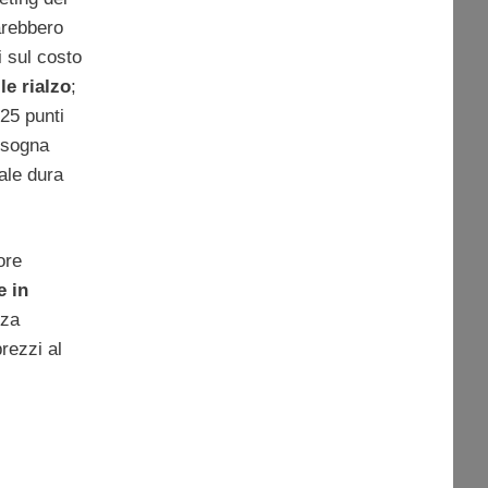
arebbero
i sul costo
le rialzo
;
,25 punti
bisogna
ale dura
ore
e in
nza
rezzi al