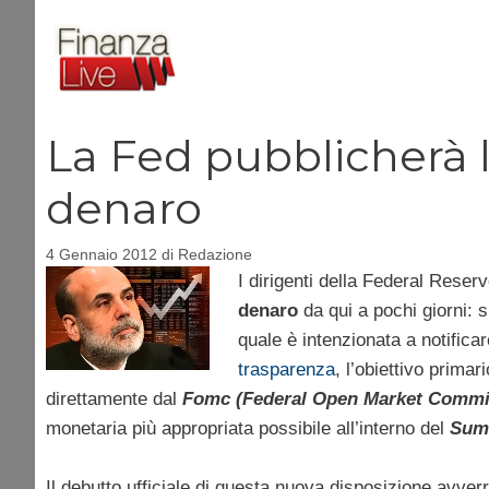
Vai
al
contenuto
La Fed pubblicherà l
denaro
4 Gennaio 2012
di
Redazione
I dirigenti della Federal Rese
denaro
da qui a pochi giorni: s
quale è intenzionata a notificar
trasparenza
, l’obiettivo prima
direttamente dal
Fomc (Federal Open Market Commi
monetaria più appropriata possibile all’interno del
Summ
Il debutto ufficiale di questa nuova disposizione avver