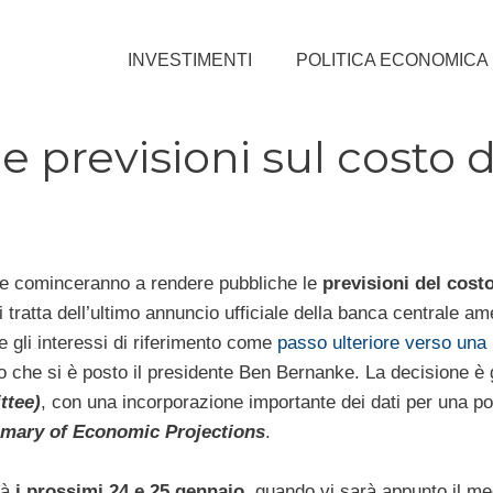
INVESTIMENTI
POLITICA ECONOMICA
e previsioni sul costo 
rve cominceranno a rendere pubbliche le
previsioni del costo
i tratta dell’ultimo annuncio ufficiale della banca centrale am
e gli interessi di riferimento come
passo ulteriore verso una
rio che si è posto il presidente Ben Bernanke. La decisione è 
ttee)
, con una incorporazione importante dei dati per una pol
ary of Economic Projections
.
rà
i prossimi 24 e 25 gennaio
, quando vi sarà appunto il me