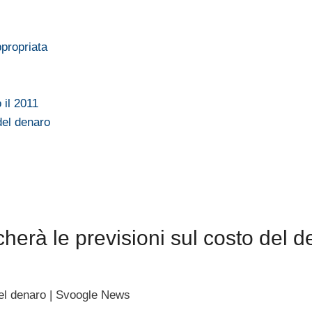
ppropriata
 il 2011
del denaro
o
erà le previsioni sul costo del d
del denaro | Svoogle News