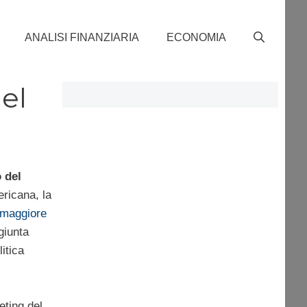
ANALISI FINANZIARIA
ECONOMIA
del
 del
ericana, la
 maggiore
giunta
itica
eting del