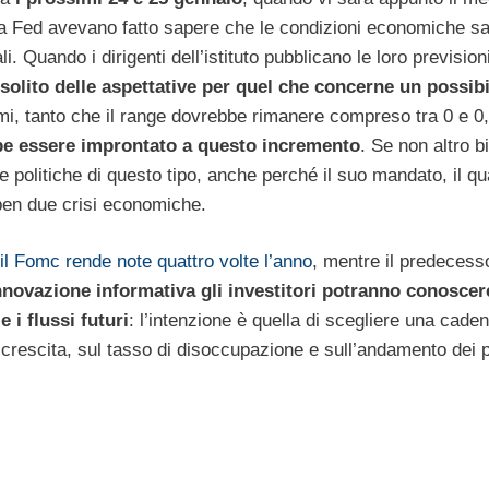
 della Fed avevano fatto sapere che le condizioni economiche s
i. Quando i dirigenti dell’istituto pubblicano le loro prevision
 solito delle aspettative per quel che concerne un possibi
issimi, tanto che il range dovrebbe rimanere compreso tra 0 e 0
be essere improntato a questo incremento
. Se non altro 
e politiche di questo tipo, anche perché il suo mandato, il qu
 ben due crisi economiche.
 il Fomc rende note quattro volte l’anno
, mentre il predecess
nnovazione informativa gli investitori potranno conoscer
 i flussi futuri
: l’intenzione è quella di scegliere una cade
 crescita, sul tasso di disoccupazione e sull’andamento dei p