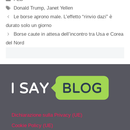
Tag
Donald Trump
,
Janet Yellen
Le borse aprono male. L’effetto “rinvio dazi” è
durato solo un giorno
Borse caute in attesa dell’incontro tra Usa e Corea
del Nord
Dichiarazione sulla Privacy (UE)
Cookie Policy (UE)