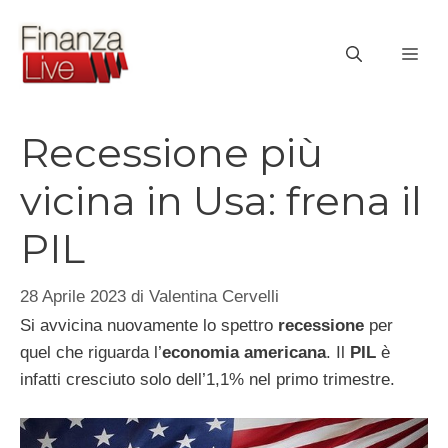
Vai
al
ME
contenuto
Recessione più
vicina in Usa: frena il
PIL
28 Aprile 2023
di
Valentina Cervelli
Si avvicina nuovamente lo spettro
recessione
per
quel che riguarda l’
economia americana
. Il
PIL
è
infatti cresciuto solo dell’1,1% nel primo trimestre.