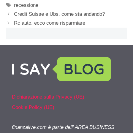
Tag
recessione
Credit Suisse e Ubs, come sta andando?
Rc auto, ecco come risparmiare
Dichiarazione sulla Privacy (UE)
Cookie Policy (UE)
finanzalive.com è parte dell' AREA BUSINESS