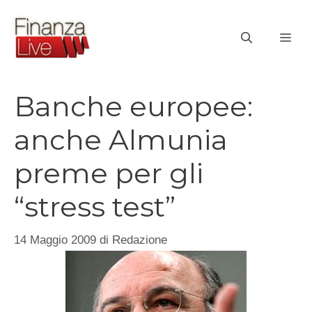
Vai
al
ME
contenuto
Banche europee:
anche Almunia
preme per gli
“stress test”
14 Maggio 2009
di
Redazione