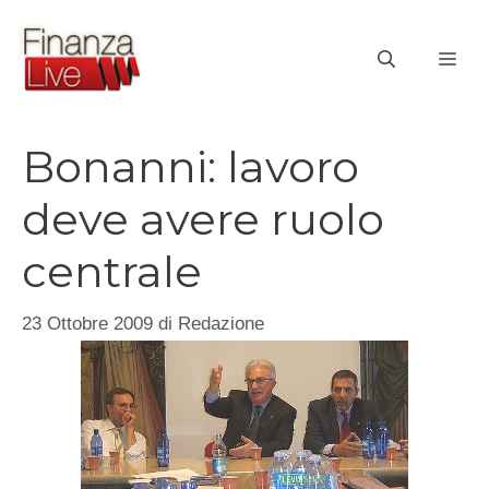
Vai
al
ME
contenuto
Bonanni: lavoro
deve avere ruolo
centrale
23 Ottobre 2009
di
Redazione