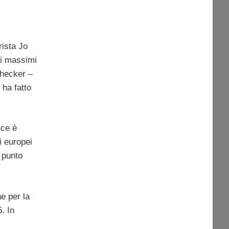
rista Jo
ai massimi
checker –
 ha fatto
Bce è
i europei
 punto
ne per la
. In