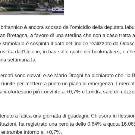
 britannico è ancora scosso dall’omicidio della deputata labu
an Bretagna, a favore di una sterlina che non a caso tratta 
A stimolarla è sospinta il dato dell’indice realizzato da Odds
, l’uscita dall’Unione, in base alle quote dei bookmakers, e che
una settimana fa.
 mercati sono elevati e se Mario Draghi ha dichiarato che “la 
no riunite per mettere a punto un piano di emergenza. I mercat
 Fancofortesono più convinte a +0,7% e Londra sale di mezzo
o tenuto a fatica una giornata di guadagni. Chiusura in flessio
ttazioni, ha registrato una perdita dello 0,64% a quota 16.065
 entrambe intorno al +0,7%.