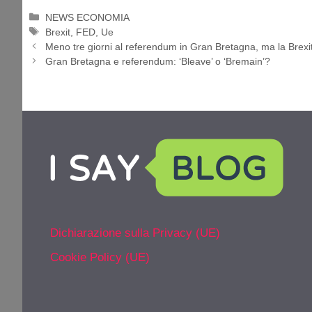
Categorie
NEWS ECONOMIA
Tag
Brexit
,
FED
,
Ue
Meno tre giorni al referendum in Gran Bretagna, ma la Brexit
Gran Bretagna e referendum: ‘Bleave’ o ‘Bremain’?
Dichiarazione sulla Privacy (UE)
Cookie Policy (UE)