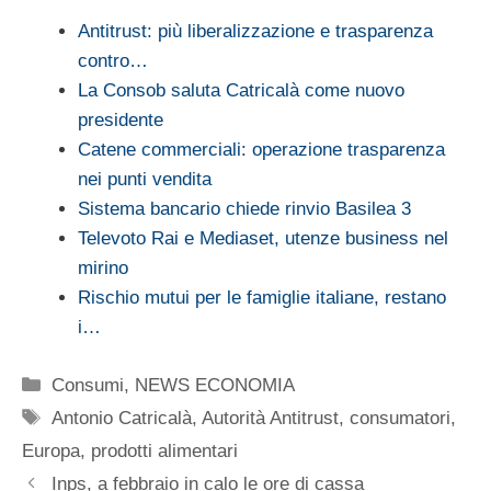
Antitrust: più liberalizzazione e trasparenza
contro…
La Consob saluta Catricalà come nuovo
presidente
Catene commerciali: operazione trasparenza
nei punti vendita
Sistema bancario chiede rinvio Basilea 3
Televoto Rai e Mediaset, utenze business nel
mirino
Rischio mutui per le famiglie italiane, restano
i…
Categorie
Consumi
,
NEWS ECONOMIA
Tag
Antonio Catricalà
,
Autorità Antitrust
,
consumatori
,
Europa
,
prodotti alimentari
Inps, a febbraio in calo le ore di cassa