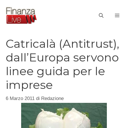
Vai
al
ME
contenuto
Catricalà (Antitrust),
dall’Europa servono
linee guida per le
imprese
6 Marzo 2011
di
Redazione