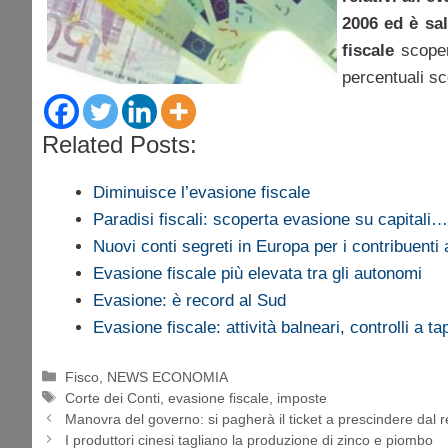
2006 ed è sa
fiscale
scopert
percentuali s
Related Posts:
Diminuisce l’evasione fiscale
Paradisi fiscali: scoperta evasione su capitali…
Nuovi conti segreti in Europa per i contribuenti
Evasione fiscale più elevata tra gli autonomi
Evasione: è record al Sud
Evasione fiscale: attività balneari, controlli a t
Categorie
Fisco
,
NEWS ECONOMIA
Tag
Corte dei Conti
,
evasione fiscale
,
imposte
Manovra del governo: si pagherà il ticket a prescindere dal r
I produttori cinesi tagliano la produzione di zinco e piombo