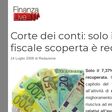
Vai
al
contenuto
Corte dei conti: solo 
fiscale scoperta è r
14 Luglio 2008
di
Redazione
Solo il 7,37
recuperata.
capitolo del
all’attività di
r
miglioramento
riusciva ad e
relativi all’