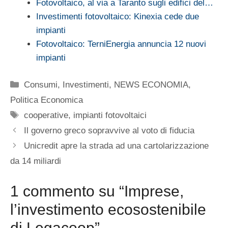
Fotovoltaico, al via a Taranto sugli edifici del…
Investimenti fotovoltaico: Kinexia cede due
impianti
Fotovoltaico: TerniEnergia annuncia 12 nuovi
impianti
Categorie
Consumi
,
Investimenti
,
NEWS ECONOMIA
,
Politica Economica
Tag
cooperative
,
impianti fotovoltaici
Il governo greco sopravvive al voto di fiducia
Unicredit apre la strada ad una cartolarizzazione
da 14 miliardi
1 commento su “Imprese,
l’investimento ecosostenibile
di Legacoop”