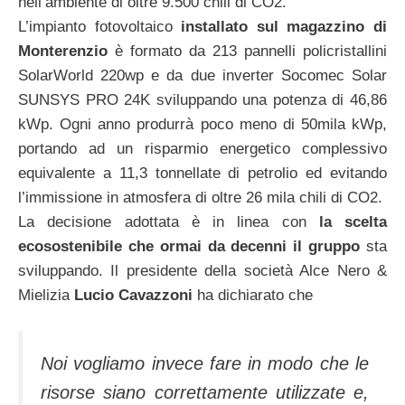
nell’ambiente di oltre 9.500 chili di CO2.
L’impianto fotovoltaico
installato sul magazzino di
Monterenzio
è formato da 213 pannelli policristallini
SolarWorld 220wp e da due inverter Socomec Solar
SUNSYS PRO 24K sviluppando una potenza di 46,86
kWp. Ogni anno produrrà poco meno di 50mila kWp,
portando ad un risparmio energetico complessivo
equivalente a 11,3 tonnellate di petrolio ed evitando
l’immissione in atmosfera di oltre 26 mila chili di CO2.
La decisione adottata è in linea con
la scelta
ecosostenibile che ormai da decenni il gruppo
sta
sviluppando. Il presidente della società Alce Nero &
Mielizia
Lucio Cavazzoni
ha dichiarato che
Noi vogliamo invece fare in modo che le
risorse siano correttamente utilizzate e,