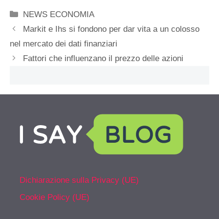
Categorie
NEWS ECONOMIA
Markit e Ihs si fondono per dar vita a un colosso
nel mercato dei dati finanziari
Fattori che influenzano il prezzo delle azioni
Dichiarazione sulla Privacy (UE)
Cookie Policy (UE)