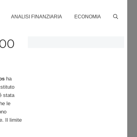
ANALISI FINANZIARIA
ECONOMIA
000
ps
ha
stituto
é stata
he le
ono
 Il limite