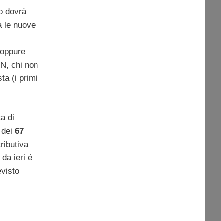
o dovrà
a le nuove
oppure
IN, chi non
ta (i primi
a di
o dei
67
tributiva
da ieri é
evisto