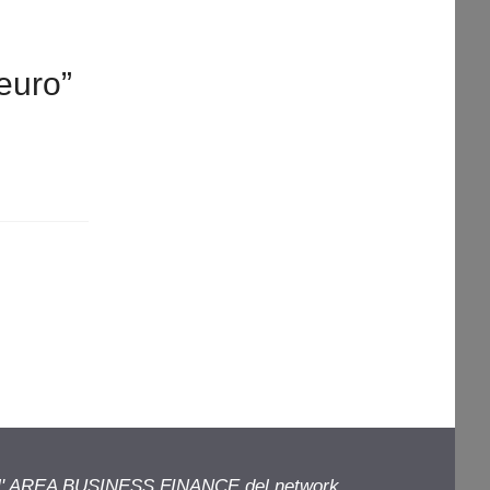
euro”
ell' AREA BUSINESS FINANCE del network