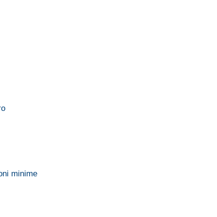
ro
ioni minime