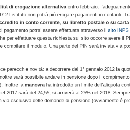
ità di erogazione alternativa
entro febbraio, l’adeguament
012 l’istituto non potrà più erogare pagamenti in contanti. Tr
ccredito in conto corrente, su libretto postale o su carta
 di pagamento potra’ essere effettuata attraverso il
sito INPS
che per effettuare questa richiesta sul sito occorre avere il P
e compilare il modulo. Una parte del PIN sarà inviata via pos
ce parecchie novità: a decorrere dal 1° gennaio 2012 la quot
inoltre sarà possibile andare in pensione dopo il compiment
. Inoltre la
manovra
ha introdotto un limite dell’aliquota con
nel 2017 sarà del 24,55, si arriverà al 25% nel 2018. Sempre 
 in via esclusiva delle domande di pensione (ovviamente é pr