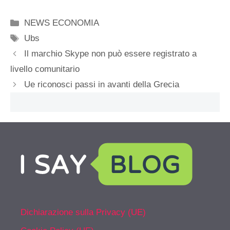
Categorie
NEWS ECONOMIA
Tag
Ubs
Il marchio Skype non può essere registrato a
livello comunitario
Ue riconosci passi in avanti della Grecia
Dichiarazione sulla Privacy (UE)