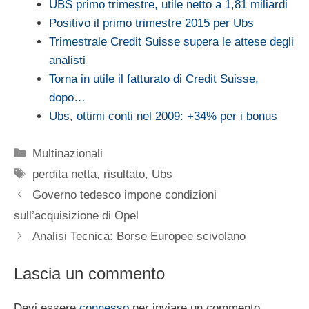
UBS primo trimestre, utile netto a 1,81 miliardi
Positivo il primo trimestre 2015 per Ubs
Trimestrale Credit Suisse supera le attese degli
analisti
Torna in utile il fatturato di Credit Suisse,
dopo…
Ubs, ottimi conti nel 2009: +34% per i bonus
Categorie
Multinazionali
Tag
perdita netta
,
risultato
,
Ubs
Governo tedesco impone condizioni
sull’acquisizione di Opel
Analisi Tecnica: Borse Europee scivolano
Lascia un commento
Devi essere
connesso
per inviare un commento.