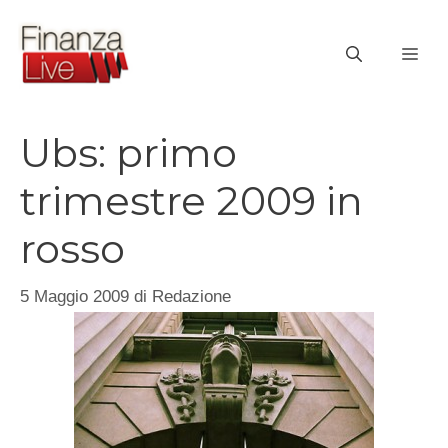
Vai
al
ME
contenuto
Ubs: primo
trimestre 2009 in
rosso
5 Maggio 2009
di
Redazione