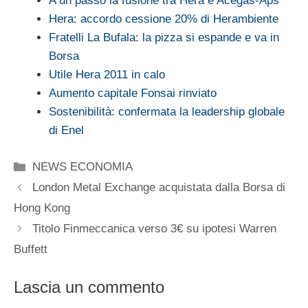
A un passo la fusione tra Hera e Acegas-Aps
Hera: accordo cessione 20% di Herambiente
Fratelli La Bufala: la pizza si espande e va in
Borsa
Utile Hera 2011 in calo
Aumento capitale Fonsai rinviato
Sostenibilità: confermata la leadership globale
di Enel
Categorie
NEWS ECONOMIA
London Metal Exchange acquistata dalla Borsa di
Hong Kong
Titolo Finmeccanica verso 3€ su ipotesi Warren
Buffett
Lascia un commento