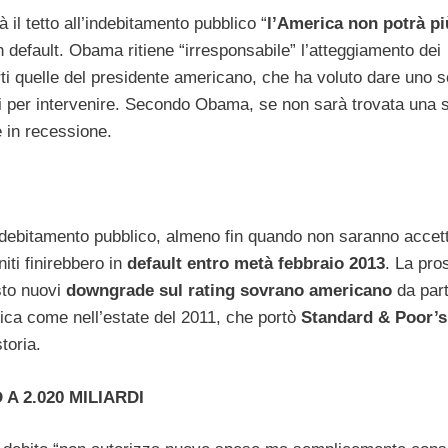
il tetto all’indebitamento pubblico “
l’America non potrà pi
n default. Obama ritiene “irresponsabile” l’atteggiamento dei
rti quelle del presidente americano, che ha voluto dare uno 
ardi per intervenire. Secondo Obama, se non sarà trovata una 
e in recessione.
ndebitamento pubblico, almeno fin quando non saranno accettat
iti finirebbero in
default entro metà febbraio 2013
. La pro
sto nuovi
downgrade sul rating sovrano americano
da part
itica come nell’estate del 2011, che portò
Standard & Poor’
toria.
 2.020 MILIARDI