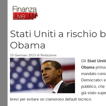
Vai
al
contenuto
Stati Uniti a rischi
Obama
15 Gennaio 2013
di
Redazione
Gli
Stati Unit
Obama
prima
mandato consec
Democratici e 
pubblico, che 
già stato supe
brevi per evitare un clamoroso default tecnico.