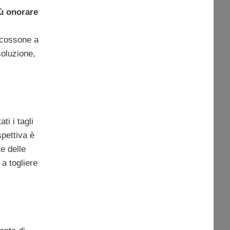
ù onorare
scossone a
soluzione,
i i tagli
spettiva è
e delle
s
a togliere