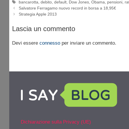
Tag
bancarotta
,
debito
,
default
,
Dow Jones
,
Obama
,
pensioni
,
ra
Salvatore Ferragamo nuovo record in borsa a 18,95€
Strategia Apple 2013
Lascia un commento
Devi essere
connesso
per inviare un commento.
Dichiarazione sulla Privacy (UE)