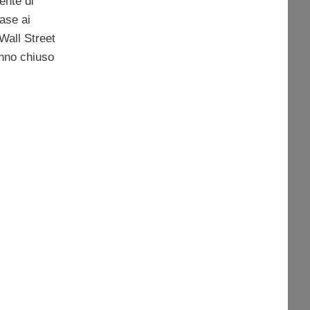
ente di
base ai
Wall Street
anno chiuso