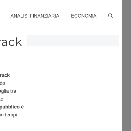
ANALISI FINANZIARIA
ECONOMIA
rack
rack
ndo
glia tra
to
 pubblico
è
in tempi