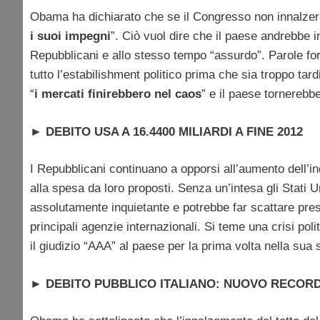
Obama ha dichiarato che se il Congresso non innalzerà 
i suoi impegni
”. Ciò vuol dire che il paese andrebbe i
Repubblicani e allo stesso tempo “assurdo”. Parole fo
tutto l’estabilishment politico prima che sia troppo t
“
i mercati finirebbero nel caos
” e il paese tornerebb
►
DEBITO USA A 16.4400 MILIARDI A FINE 2012
I Repubblicani continuano a opporsi all’aumento dell’i
alla spesa da loro proposti. Senza un’intesa gli Stati Un
assolutamente inquietante e potrebbe far scattare pre
principali agenzie internazionali. Si teme una crisi pol
il giudizio “AAA” al paese per la prima volta nella sua s
►
DEBITO PUBBLICO ITALIANO: NUOVO RECORD A