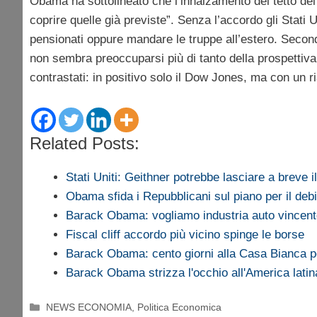
Obama ha sottolineato che l’innalzamento del tetto d
coprire quelle già previste”. Senza l’accordo gli Stati U
pensionati oppure mandare le truppe all’estero. Secondo
non sembra preoccuparsi più di tanto della prospettiva p
contrastati: in positivo solo il Dow Jones, ma con un r
Related Posts:
Stati Uniti: Geithner potrebbe lasciare a breve i
Obama sfida i Repubblicani sul piano per il deb
Barack Obama: vogliamo industria auto vincen
Fiscal cliff accordo più vicino spinge le borse
Barack Obama: cento giorni alla Casa Bianca p
Barack Obama strizza l'occhio all'America latin
Categorie
NEWS ECONOMIA
,
Politica Economica