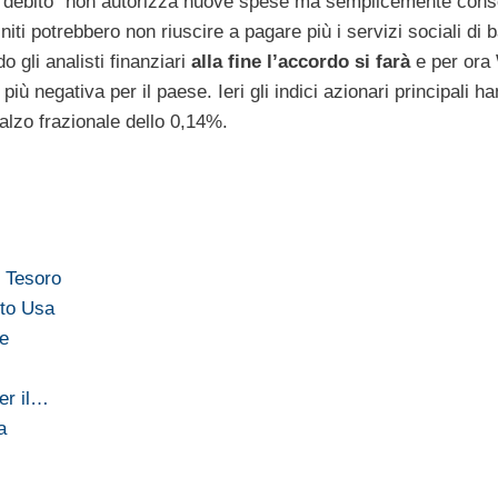
el debito “non autorizza nuove spese ma semplicemente cons
niti potrebbero non riuscire a pagare più i servizi sociali di 
 gli analisti finanziari
alla fine l’accordo si farà
e per ora 
iù negativa per il paese. Ieri gli indici azionari principali h
ialzo frazionale dello 0,14%.
l Tesoro
ito Usa
te
er il…
a