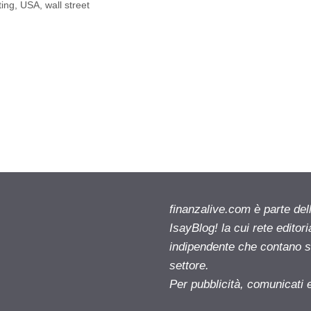
ting
,
USA
,
wall street
finanzalive.com è parte d
IsayBlog! la cui rete editor
indipendente che contano su
settore.
Per pubblicità, comunicati 