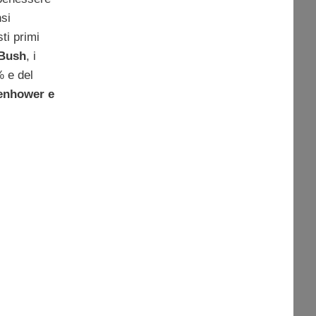
si
ti primi
 Bush
, i
% e del
enhower e