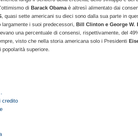
L’ottimismo di
Barack Obama
è altresì alimentato dai consen
S
, quasi sette americani su dieci sono dalla sua parte in ques
o largamente i suoi predecessori,
Bill Clinton e George W.
avevano una percentuale di consensi, rispettivamente, del 49
 sempre, visto che nella storia americana solo i Presidenti
Eis
 popolarità superiore.
e…
i credito
te
a