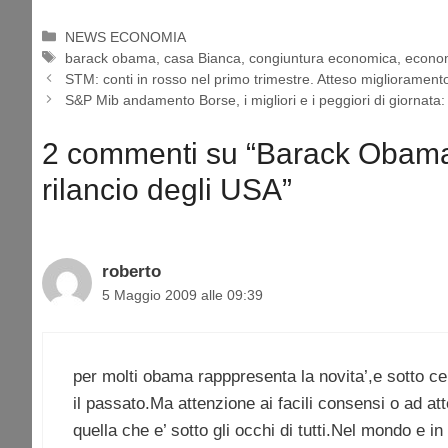
Categorie
NEWS ECONOMIA
Tag
barack obama
,
casa Bianca
,
congiuntura economica
,
econo
STM: conti in rosso nel primo trimestre. Atteso miglioramento 
S&P Mib andamento Borse, i migliori e i peggiori di giornata
2 commenti su “Barack Obama: 
rilancio degli USA”
roberto
5 Maggio 2009 alle 09:39
per molti obama rapppresenta la novita’,e sotto c
il passato.Ma attenzione ai facili consensi o ad a
quella che e’ sotto gli occhi di tutti.Nel mondo e in