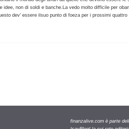
e idee, non di soldi e banche.La vedo molto difficile per ob
uesto dev’ essere ilsuo punto di foeza per i prossimi quattro 
finanzalive.com è parte d
IsayBlog! la cui rete editor