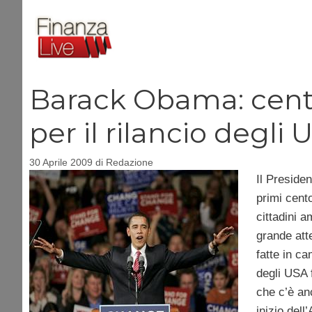
Vai
al
contenuto
Barack Obama: cento
per il rilancio degli 
30 Aprile 2009
di
Redazione
Il Presiden
primi cento
cittadini a
grande att
fatte in c
degli USA f
che c’è an
inizio dell