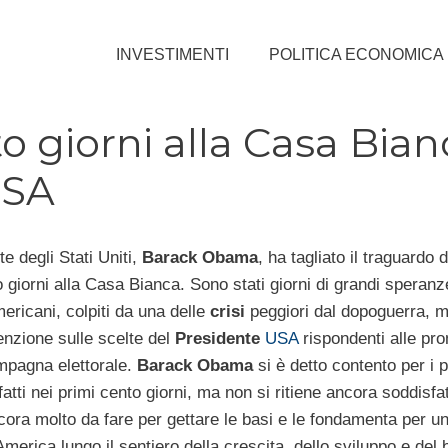
INVESTIMENTI
POLITICA ECONOMICA
 giorni alla Casa Bian
USA
te degli Stati Uniti,
Barack Obama
, ha tagliato il traguardo 
 giorni alla Casa Bianca. Sono stati giorni di grandi speranz
mericani, colpiti da una delle
crisi
peggiori dal dopoguerra, 
enzione sulle scelte del
Presidente
USA
rispondenti alle pr
ampagna elettorale.
Barack Obama
si è detto contento per i 
atti nei primi cento giorni, ma non si ritiene ancora soddisfat
cora molto da fare per gettare le basi e le fondamenta per u
’America lungo il sentiero della crescita, dello sviluppo e de