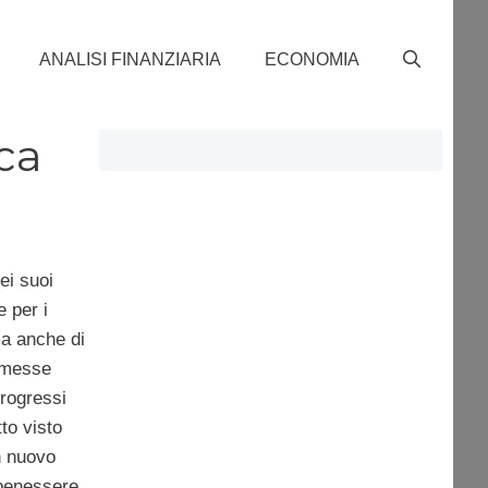
ANALISI FINANZIARIA
ECONOMIA
ca
dei suoi
e per i
ma anche di
omesse
progressi
to visto
n nuovo
l benessere