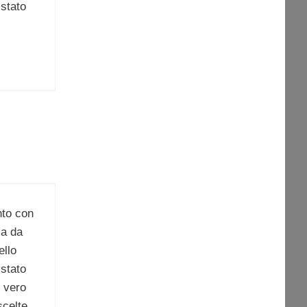
 stato
nto con
sa da
ello
 stato
l vero
scelte