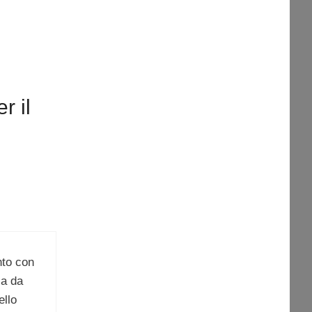
r il
nto con
sa da
ello