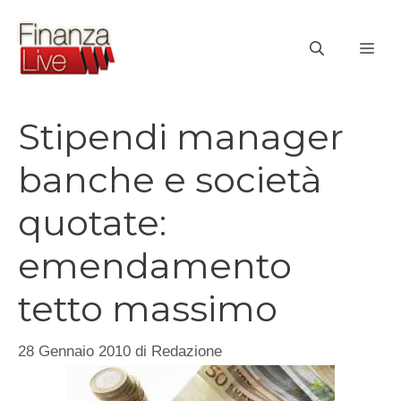
Vai
al
ME
contenuto
Stipendi manager
banche e società
quotate:
emendamento
tetto massimo
28 Gennaio 2010
di
Redazione