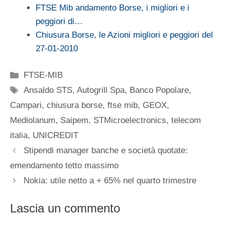
FTSE Mib andamento Borse, i migliori e i
peggiori di…
Chiusura Borse, le Azioni migliori e peggiori del
27-01-2010
Categorie
FTSE-MIB
Tag
Ansaldo STS
,
Autogrill Spa
,
Banco Popolare
,
Campari
,
chiusura borse
,
ftse mib
,
GEOX
,
Mediolanum
,
Saipem
,
STMicroelectronics
,
telecom
italia
,
UNICREDIT
Stipendi manager banche e società quotate:
emendamento tetto massimo
Nokia: utile netto a + 65% nel quarto trimestre
Lascia un commento