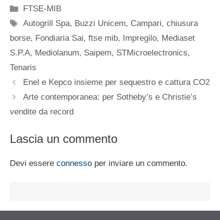
Categorie
FTSE-MIB
Tag
Autogrill Spa
,
Buzzi Unicem
,
Campari
,
chiusura
borse
,
Fondiaria Sai
,
ftse mib
,
Impregilo
,
Mediaset
S.P.A
,
Mediolanum
,
Saipem
,
STMicroelectronics
,
Tenaris
Enel e Kepco insieme per sequestro e cattura CO2
Arte contemporanea: per Sotheby’s e Christie’s
vendite da record
Lascia un commento
Devi essere
connesso
per inviare un commento.