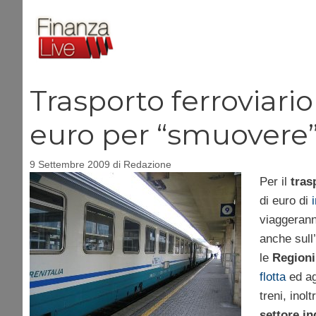
Vai
al
contenuto
Trasporto ferroviario
euro per “smuovere”
9 Settembre 2009
di
Redazione
Per il
tras
di euro di
viaggeran
anche sull’
le
Regioni
flotta
ed ag
treni, ino
settore in