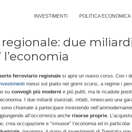
INVESTIMENTI
POLITICA ECONOMICA
 regionale: due miliardi
 l’economia
porto ferroviario regionale
si apre un nuovo corso. Con i du
investimenti
messi sul piatto nei giorni scorsi, a regime i pen
no su
convogli più moderni
e più puliti, ma le ricadute posi
economia. I due miliardi stanziati, infatti, innescano una gar
sono chiamate a partecipare investendo nell’ammodernamen
giungendo all’occorrenza anche
risorse proprie
. L’acquisto
ltre, crea occupazione e “smuove” l’economia ed in particolar
dustriale
. Insomma, il piano di investimenti di Trenitalia non