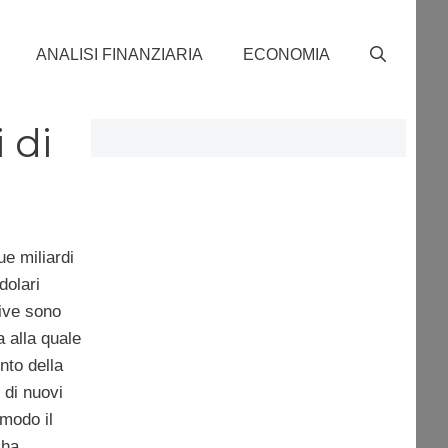
ANALISI FINANZIARIA
ECONOMIA
 di
e miliardi
dolari
tive sono
a alla quale
to della
 di nuovi
 modo il
 ha