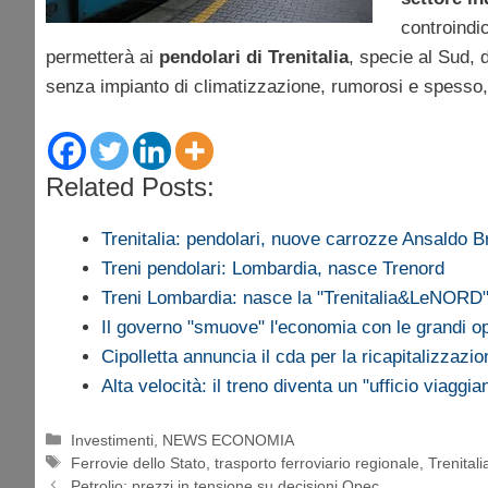
controindi
permetterà ai
pendolari di Trenitalia
, specie al Sud, d
senza impianto di climatizzazione, rumorosi e spess
Related Posts:
Trenitalia: pendolari, nuove carrozze Ansaldo
Treni pendolari: Lombardia, nasce Trenord
Treni Lombardia: nasce la "Trenitalia&LeNORD
Il governo "smuove" l'economia con le grandi 
Cipolletta annuncia il cda per la ricapitalizzaz
Alta velocità: il treno diventa un "ufficio viaggia
Categorie
Investimenti
,
NEWS ECONOMIA
Tag
Ferrovie dello Stato
,
trasporto ferroviario regionale
,
Trenitali
Petrolio: prezzi in tensione su decisioni Opec