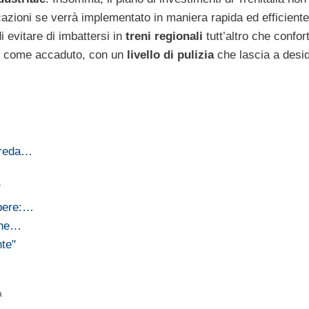
cazioni se verrà implementato in maniera rapida ed efficiente
i evitare di imbattersi in
treni regionali
tutt’altro che confort
o, come accaduto, con un
livello di pulizia
che lascia a desid
 Breda…
"
opere:…
ione…
nte"
a