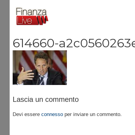
Vai
al
contenuto
614660-a2c0560263
Lascia un commento
Devi essere
connesso
per inviare un commento.