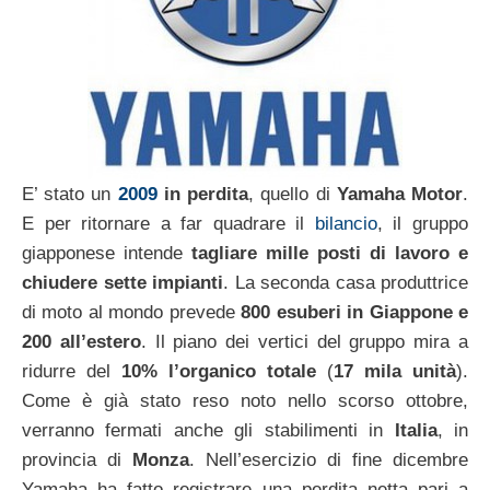
E’ stato un
2009
in perdita
, quello di
Yamaha Motor
.
E per ritornare a far quadrare il
bilancio
, il gruppo
giapponese intende
tagliare mille posti di lavoro e
chiudere sette impianti
. La seconda casa produttrice
di moto al mondo prevede
800 esuberi in Giappone e
200 all’estero
. Il piano dei vertici del gruppo mira a
ridurre del
10% l’organico totale
(
17 mila unità
).
Come è già stato reso noto nello scorso ottobre,
verranno fermati anche gli stabilimenti in
Italia
, in
provincia di
Monza
. Nell’esercizio di fine dicembre
Yamaha ha fatto registrare una perdita netta pari a