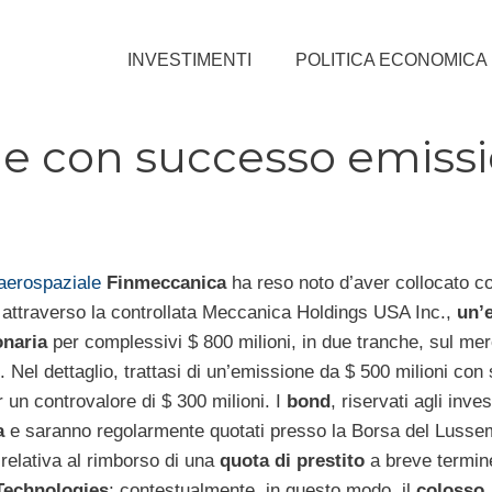
INVESTIMENTI
POLITICA ECONOMICA
e con successo emiss
aerospaziale
Finmeccanica
ha reso noto d’aver collocato c
attraverso la controllata Meccanica Holdings USA Inc.,
un’
onaria
per complessivi $ 800 milioni, in due tranche, sul mer
. Nel dettaglio, trattasi di un’emissione da $ 500 milioni co
 un controvalore di $ 300 milioni. I
bond
, riservati agli inves
a
e saranno regolarmente quotati presso la Borsa del Lusse
a relativa al rimborso di una
quota di prestito
a breve termine
echnologies
; contestualmente, in questo modo, il
colosso