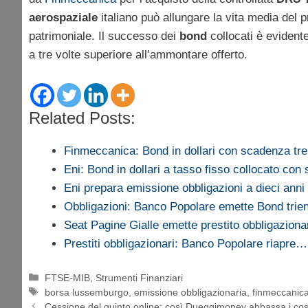
aerospaziale
italiano può allungare la vita media del 
patrimoniale. Il successo dei
bond
collocati è evident
a tre volte superiore all’ammontare offerto.
Related Posts:
Finmeccanica: Bond in dollari con scadenza tr
Eni: Bond in dollari a tasso fisso collocato co
Eni prepara emissione obbligazioni a dieci anni
Obbligazioni: Banco Popolare emette Bond trie
Seat Pagine Gialle emette prestito obbligaziona
Prestiti obbligazionari: Banco Popolare riapre…
Categorie
FTSE-MIB
,
Strumenti Finanziari
Tag
borsa lussemburgo
,
emissione obbligazionaria
,
finmeccanic
Cessione del quinto online: così Dueggimoney abbassa i costi