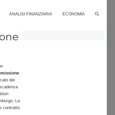
ANALISI FINANZIARIA
ECONOMIA
ione
on
emissione
cato dei
n scadenza
titori
mburgo. La
 contratto