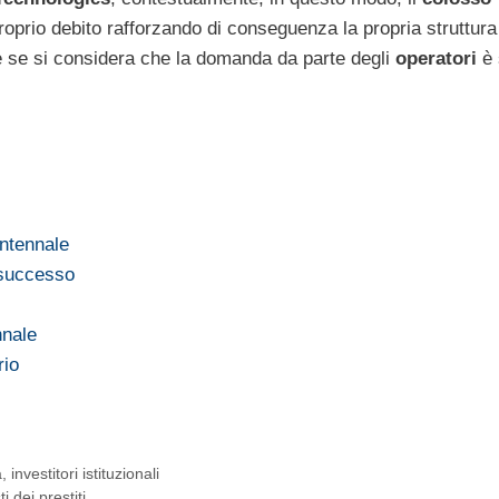
proprio debito rafforzando di conseguenza la propria struttura
e se si considera che la domanda da parte degli
operatori
è 
entennale
n successo
nnale
rio
a
,
investitori istituzionali
 dei prestiti