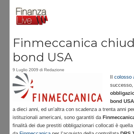
Vai
al
contenuto
Finmeccanica chiud
bond USA
9 Luglio 2009
di
Redazione
Il
colosso 
successo, 
obbligazi
bond USA
a dieci anni, ed un’altra con scadenza a trenta anni per
istituzionali americani, sono garantiti da
Finmeccanic
finalità dei due prestiti obbligazionari collocati è quell
da
Finmeccanica
per l’acquisto della controllata
DRS T