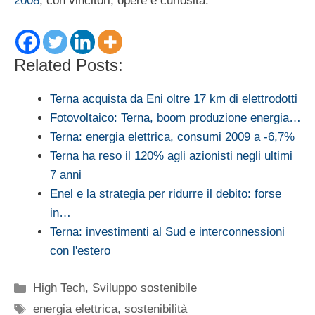
2008
, con vincitori, opere e curiosità.
Related Posts:
Terna acquista da Eni oltre 17 km di elettrodotti
Fotovoltaico: Terna, boom produzione energia…
Terna: energia elettrica, consumi 2009 a -6,7%
Terna ha reso il 120% agli azionisti negli ultimi
7 anni
Enel e la strategia per ridurre il debito: forse
in…
Terna: investimenti al Sud e interconnessioni
con l'estero
Categorie
High Tech
,
Sviluppo sostenibile
Tag
energia elettrica
,
sostenibilità