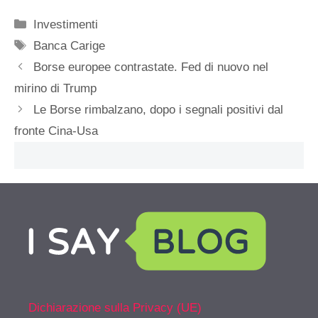
Categorie
Investimenti
Tag
Banca Carige
Borse europee contrastate. Fed di nuovo nel
mirino di Trump
Le Borse rimbalzano, dopo i segnali positivi dal
fronte Cina-Usa
Dichiarazione sulla Privacy (UE)