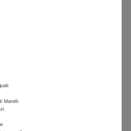
quali
i Marelli
rl.
 e