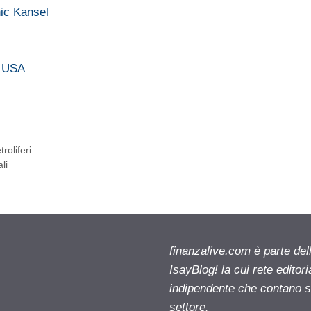
nic Kansel
e USA
roliferi
li
finanzalive.com è parte d
IsayBlog! la cui rete editor
indipendente che contano su
settore.