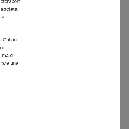
otorsport”
società
ssa
 e Cnh in
ro
, ma d
urare una