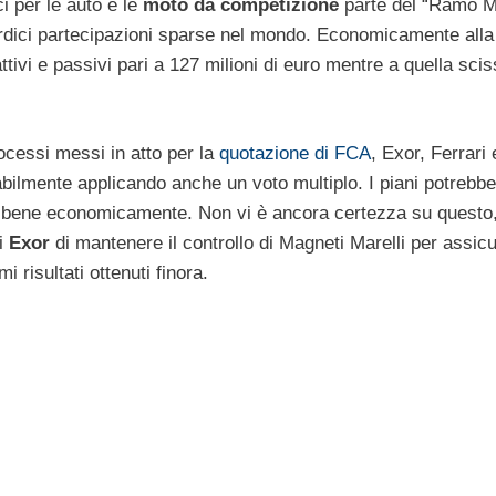
i per le auto e le
moto da competizione
parte del “Ramo M
tordici partecipazioni sparse nel mondo. Economicamente alla
tivi e passivi pari a 127 milioni di euro mentre a quella sci
cessi messi in atto per la
quotazione di FCA
, Exor, Ferrari
ilmente applicando anche un voto multiplo. I piani potrebbe
o bene economicamente. Non vi è ancora certezza su questo
di
Exor
di mantenere il controllo di Magneti Marelli per assic
 risultati ottenuti finora.