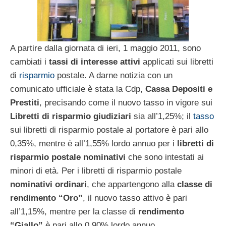
A partire dalla giornata di ieri, 1 maggio 2011, sono
cambiati i
tassi di interesse attivi
applicati sui libretti
di
risparmio
postale. A darne notizia con un
comunicato ufficiale è stata la Cdp,
Cassa Depositi e
Prestiti
, precisando come il nuovo tasso in vigore sui
Libretti di risparmio giudiziari
sia all’1,25%; il
tasso
sui libretti di risparmio postale al portatore è pari allo
0,35%, mentre è all’1,55% lordo annuo per i
libretti di
risparmio postale nominativi
che sono intestati ai
minori di età. Per i libretti di risparmio postale
nominativi ordinari
, che appartengono alla
classe di
rendimento “Oro”
, il nuovo tasso attivo è pari
all’1,15%, mentre per la classe di
rendimento
“Giallo”
è pari allo 0,90% lordo annuo.