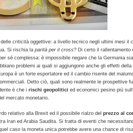
elle criticità oggettive: a livello tecnico negli ultimi mesi il
a. Si rischia la
parità per il cross
? Di certo il rallentamento 
i per sé complessa: è impossibile negare che la Germania sia
bbiano problemi ai quali si aggiungono anche gli effetti della
’Europa è un forte esportatore ed il cambio risente del malum
commerciali. Detto ciò, quali sono realmente le prospettive fut
ente è che i
rischi geopolitici
ed economici pesino più sull
 del mercato monetario.
o relativo alla Brexit ed il possibile rialzo del
prezzo al c
tra Iran ed Arabia Saudita. Si tratta di eventi che necessitan
n quel caso la moneta unica potrebbe avere una chance di risal