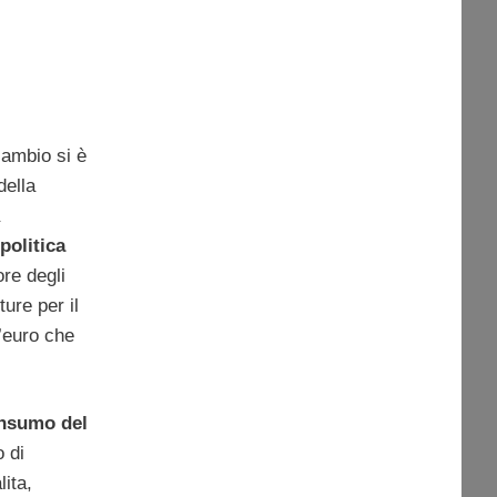
 cambio si è
della
politica
ore degli
ure per il
’euro che
onsumo del
o di
ita,