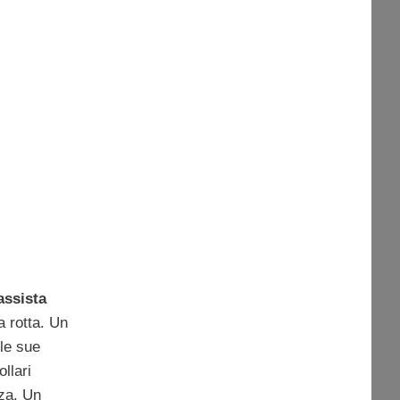
assista
a rotta. Un
lle sue
ollari
rza. Un