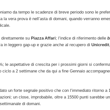
eniamo da tempo le scadenze di breve periodo sono le prefer
Ora la vera prova è nell’asta di domani, quando verranno eme
icale.
o direttamente su
Piazza Affari
; l’indice di riferimento delle
b
a in leggero gap-up e grazie anche al recupero di
Unicredit
8%; le aspettative di crescita per i prossimi giorni si confer
ovo ciclo a 2 settimane che da qui a fine Gennaio accompagner
dato un forte segnale positivo che con l’immediato ritorno a 
azioni; un close, improbabile, oltre a 15500 punti sarebbe un
 settimanale di domani.