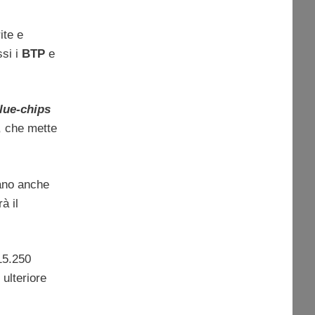
ite e
ssi i
BTP
e
lue-chips
, che mette
mano anche
à il
15.250
 ulteriore