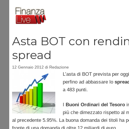
Vai
al
contenuto
Asta BOT con rendim
spread
12 Gennaio 2012
di
Redazione
L’asta di BOT prevista per oggi 
perfino ad abbassare lo
sprea
a 483 punti.
I
Buoni Ordinari del Tesoro
i
più che dimezzato rispetto al m
al precedente 5.95%. La buona domanda dei titoli ha pe
fronte di una domanda di oltre 12 miliardi di euro.