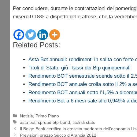
Per concludere, durante le contrattazioni del pomerig
misero 0.18% a dispetto delle attese, che la vedrebbe
Related Posts:
Asta Bot annuali: rendimenti in salita con fort
Titoli di Stato: giù i tassi dei Btp quinquennali
Rendimento BOT semestrale scende sotto il 2,5
Rendimento BOT annuale crolla sotto il 2% a s
Rendimento BOT annuali sotto l’1,5% a dicemb
Rendimento Bot a 6 mesi sale allo 0,949% a d
Categorie
Notizie
,
Primo Piano
Tag
asta bot
,
spread btp-bund
,
titoli di stato
Il Beige Book certifica la crescita moderata dell’economia Us
Previsioni prezzo Succo d’Arancia 2012