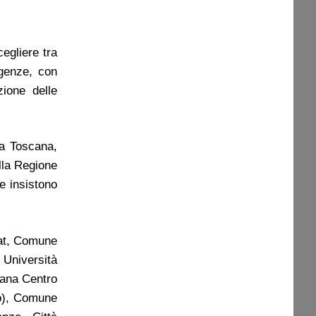
egliere tra
igenze, con
zione delle
la Toscana,
lla Regione
e insistono
pat, Comune
 Università
cana Centro
no), Comune