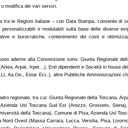
 o modifica dei vari servizi.
 tra le Regioni italiane – con Data Stampa, consente di sc
ti, personalizzabili e modulabili sulla base delle diverse es
tive e burocratiche, contenimento dei costi e ottimizza
ssono aderire alla Convenzione sono: Giunta Regionale del
Artea, Arpat, Irpet…), Enti dipendenti e Società in house de
.Ll, Aa.Oo., Estar Ecc.), altre Pubbliche Amministrazioni ch
uadro regionale, tra cui: Giunta Regionale della Toscana, Ar
, Azienda Usl Toscana Sud Est (Arezzo, Grosseto, Siena),
e Università della Toscana), Comune di Pisa, Azienda Usl Tos
na Nord Ovest (Massa Carrara, Lucca, Versilia, Pisa, Livor