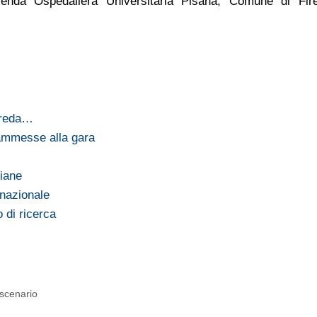
ienda Ospedaliera Universitaria Pisana, Comune di Fire
 Breda…
ammesse alla gara
liane
 nazionale
 di ricerca
 scenario