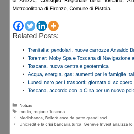
di Arezzo, Consiglio Regionale della Toscana, Az
Metropolitana di Firenze, Comune di Pistoia.
Related Posts:
Trenitalia: pendolari, nuove carrozze Ansaldo
Toremar: Moby Spa e Toscana di Navigazione 
Toscana, nuova centrale geotermica
Acqua, energia, gas: aumenti per le famiglie ita
Lunedi nero per i trasporti: giornata di sciopero
Toscana, accordo con la Cina per un nuovo polo
Categorie
Notizie
Tag
media
,
regione Toscana
Mediobanca, Bollorè esce da patto grandi soci
Unicredit e la crisi bancaria turca: Geneve Invest analizza lo