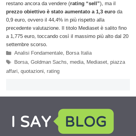
restano ancora da vendere (
rating “sell”
), ma il
prezzo obiettivo è stato aumentato a 1,3 euro
da
0,9 euro, ovvero il 44,4% in più rispetto alla
precedente valutazione. Il titolo Mediaset è salito fino
a 1,775 euro, toccando così il massimo più alto dal 20
settembre scorso.
Categorie
Analisi Fondamentale
,
Borsa Italia
Tag
Borsa
,
Goldman Sachs
,
media
,
Mediaset
,
piazza
affari
,
quotazioni
,
rating