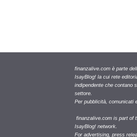
finanzalive.com è parte d
IsayBlog! la cui rete editor
indipendente che contano su
settore.
Per pubblicità, comunicati 
finanzalive.com is part o
IsayBlog! network.
For advertising, press rele