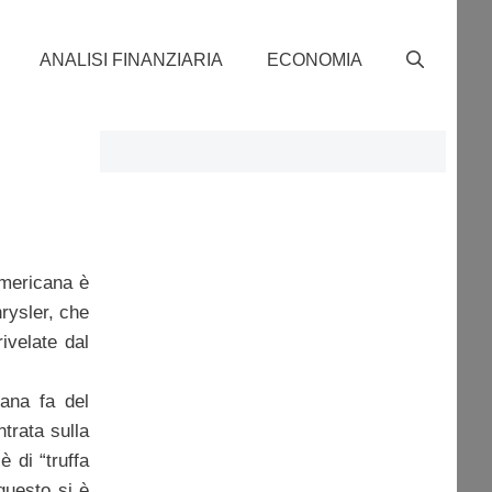
ANALISI FINANZIARIA
ECONOMIA
americana è
rysler, che
ivelate dal
mana fa del
ntrata sulla
è di “truffa
 questo si è