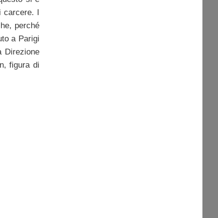
i carcere. I
che, perché
to a Parigi
a Direzione
, figura di