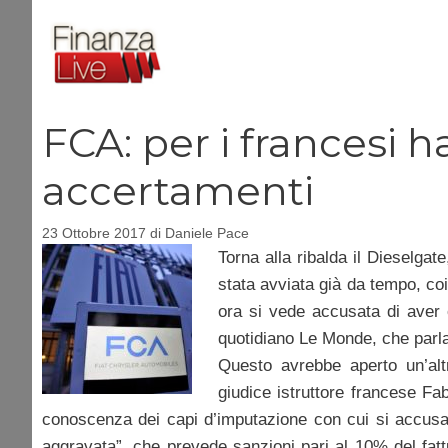
Vai
al
contenuto
FCA: per i francesi h
accertamenti
23 Ottobre 2017
di
Daniele Pace
Torna alla ribalda il Dieselga
stata avviata già da tempo, co
ora si vede accusata di aver o
quotidiano Le Monde, che parla
Questo avrebbe aperto un’altr
giudice istruttore francese Fabi
conoscenza dei capi d’imputazione con cui si accusa il 
aggravata”, che prevede sanzioni pari al 10% del fattur