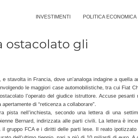
INVESTIMENTI
POLITICA ECONOMICA
a ostacolato gli
te, e stavolta in Francia, dove un’analoga indagine a quella 
involgendo le maggiori case automobilistiche, tra cui Fiat Ch
stacolato l’operato del giudice istruttore. Accuse pesanti r
 apertamente di “reticenza a collaborare”.
a pista nell’inchiesta, secondo una lettera di una setti
enne Bernard, indirizzata alle parti civili. La lettera è ince
gruppo FCA e i diritti delle parti lese. Il reato ipotizzato 
ato dell’ultimo tiennio, pari a più di 10 miliardi di euro. A