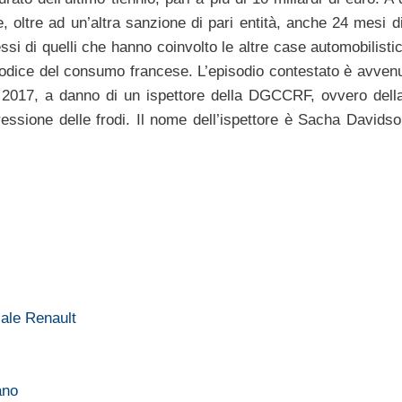
e, oltre ad un’altra sanzione di pari entità, anche 24 mesi d
si di quelli che hanno coinvolto le altre case automobilisti
codice del consumo francese. L’episodio contestato è avvenu
io 2017, a danno di un ispettore della DGCCRF, ovvero dell
ssione delle frodi. Il nome dell’ispettore è Sacha Davidson
Male Renault
ano