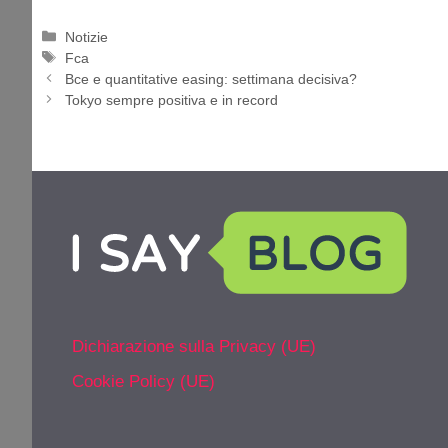
Categorie
Notizie
Tag
Fca
Bce e quantitative easing: settimana decisiva?
Tokyo sempre positiva e in record
Dichiarazione sulla Privacy (UE)
Cookie Policy (UE)