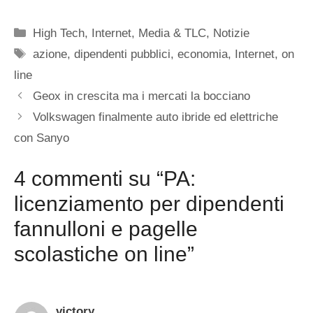
Categorie
High Tech
,
Internet
,
Media & TLC
,
Notizie
Tag
azione
,
dipendenti pubblici
,
economia
,
Internet
,
on
line
Geox in crescita ma i mercati la bocciano
Volkswagen finalmente auto ibride ed elettriche
con Sanyo
4 commenti su “PA:
licenziamento per dipendenti
fannulloni e pagelle
scolastiche on line”
victory