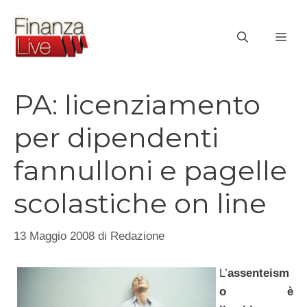
Vai
al
ME
contenuto
PA: licenziamento
per dipendenti
fannulloni e pagelle
scolastiche on line
13 Maggio 2008
di
Redazione
L’
assenteism
o è