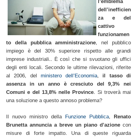
l’emblema
dell’inefficien
za e del
cattivo
funzionamen
to della pubblica amministrazione
, nel pubblico
impiego è del 30% superiore rispetto alle grandi
imprese industriali.. È così che si svuotano gli uffici
degli enti locali. Secondo le ultime rilevazioni, riferite
al 2006, del
ministero dell’Economia
,
il tasso di
assenza in un anno è cresciuto del 9,3% nei
Comuni e del 13,8% nelle Province
. Si troverà mai
una soluzione a questo annoso problema?
Il nuovo ministro della
Funzione Pubblica
,
Renato
Brunetta annuncia a breve un piano d’azione
con
misure di forte impatto. Una di queste riguarda