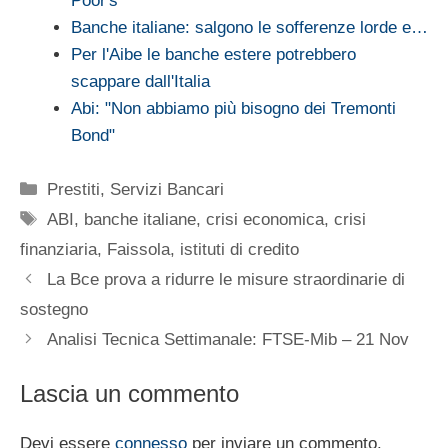
Poor's
Banche italiane: salgono le sofferenze lorde e…
Per l'Aibe le banche estere potrebbero
scappare dall'Italia
Abi: "Non abbiamo più bisogno dei Tremonti
Bond"
Categorie
Prestiti
,
Servizi Bancari
Tag
ABI
,
banche italiane
,
crisi economica
,
crisi
finanziaria
,
Faissola
,
istituti di credito
La Bce prova a ridurre le misure straordinarie di
sostegno
Analisi Tecnica Settimanale: FTSE-Mib – 21 Nov
Lascia un commento
Devi essere
connesso
per inviare un commento.