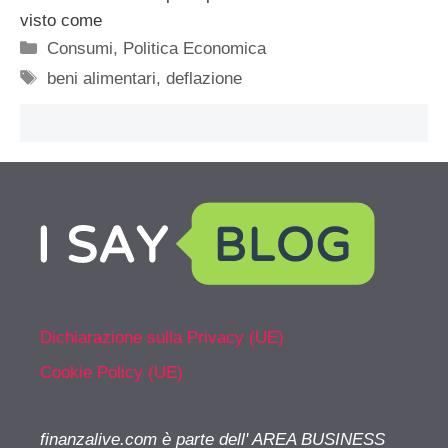
visto come
Categorie
Consumi
,
Politica Economica
Tag
beni alimentari
,
deflazione
Dichiarazione sulla Privacy (UE)
Cookie Policy (UE)
finanzalive.com è parte dell' AREA BUSINESS