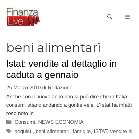
Vai
al
ME
contenuto
beni alimentari
Istat: vendite al dettaglio in
caduta a gennaio
25 Marzo 2010
di
Redazione
Anche con il nuovo anno non si può dire che in Italia i
consumi stiano andando a gonfie vele. L’Istat ha infatti
reso noto in
Categorie
Consumi
,
NEWS ECONOMIA
Tag
acquisti
,
beni alimentari
,
famiglie
,
ISTAT
,
vendite al