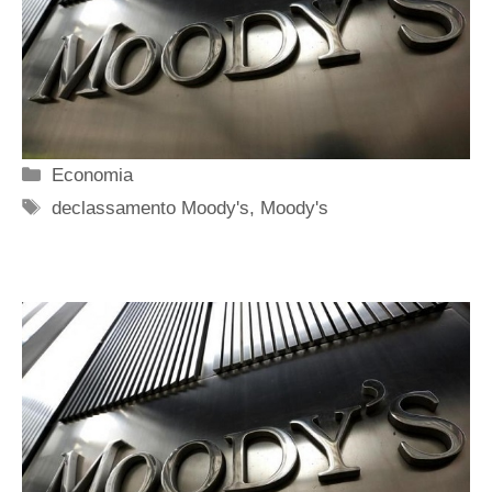
Categorie
Economia
Tag
declassamento Moody's
,
Moody's