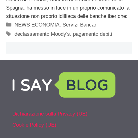
Spagna, ha messo in luce in un proprio comunicato la
situazione non proprio idilliaca delle banche iberiche:
Categorie
NEWS ECONOMIA
,
Servizi Bancari
Tag
declassamento Moody's
,
pagamento debiti
Dichiarazione sulla Privacy (UE)
Cookie Policy (UE)