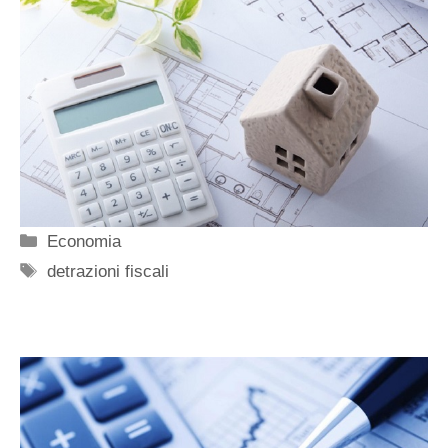
Categorie
Economia
Tag
detrazioni fiscali