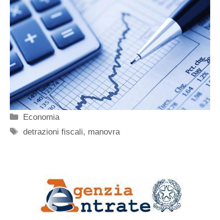
Categorie
Economia
Tag
detrazioni fiscali
,
manovra