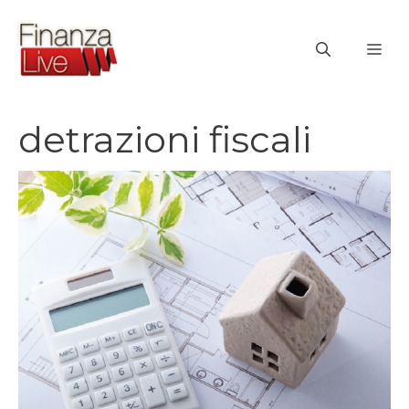
Vai
al
ME
contenuto
detrazioni fiscali