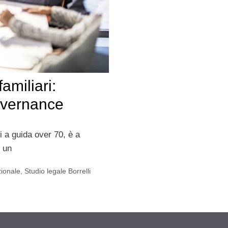
amiliari:
overnance
i a guida over 70, è a
o un
ionale
,
Studio legale Borrelli